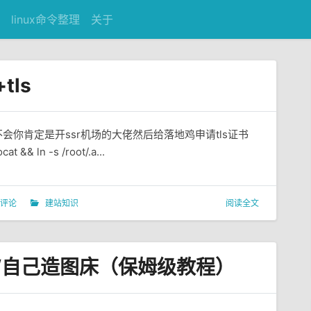
linux命令整理
关于
tls
会你肯定是开ssr机场的大佬然后给落地鸡申请tls证书
cat && ln -s /root/.a...
 评论
建站知识
阅读全文
建图床/自己造图床（保姆级教程）