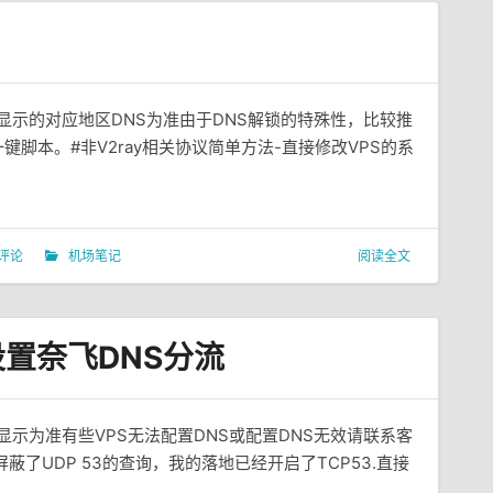
系统显示的对应地区DNS为准由于DNS解锁的特殊性，比较推
y一键脚本。#非V2ray相关协议简单方法-直接修改VPS的系
 评论
机场笔记
阅读全文
a设置奈飞DNS分流
系统显示为准有些VPS无法配置DNS或配置DNS无效请联系客
屏蔽了UDP 53的查询，我的落地已经开启了TCP53.直接