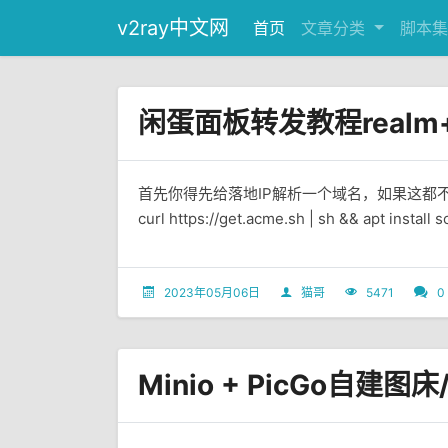
v2ray中文网
首页
文章分类
脚本集
闲蛋面板转发教程realm+
首先你得先给落地IP解析一个域名，如果这都不
curl https://get.acme.sh | sh && apt install so
2023年05月06日
猫哥
5471
0
Minio + PicGo自